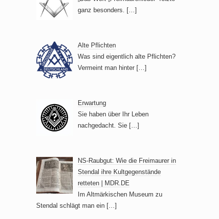
n
ganz besonders.
[…]
,
N
Alte Pflichten
a
Was sind eigentlich alte Pflichten?
v
Vermeint man hinter
[…]
i
g
Erwartung
a
Sie haben über Ihr Leben
t
nachgedacht. Sie
[…]
i
o
NS-Raubgut: Wie die Freimaurer in
n
Stendal ihre Kultgegenstände
retteten | MDR.DE
Im Altmärkischen Museum zu
Stendal schlägt man ein
[…]