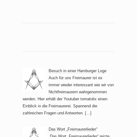
t
u
e
c
n
h
-
e
N
a
u
v
n
i
d
g
A
Besuch in einer Hamburger Loge
a
n
Auch für uns Freimaurer ist es
t
immer wieder interessant wie wir von
i
s
Nichtfreimaurern wahrgenommen
o
i
werden. Hier erhält der Youtuber tomatolix einen
n
c
Einblick in die Freimaurerei. Spannend die
zahlreichen Fragen und Antworten.
[…]
h
t
Das Wort „Freimaurerlieder“
e
„Das Wort „Freimaurerlieder“ reizte