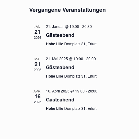
U
e
I
e
D
C
Vergangene Veranstaltungen
S
r
a
H
r
T
E
a
t
E
a
n
u
21. Januar @ 19:00
-
20:30
JAN.
21
n
m
s
Gästeabend
2026
w
t
s
Hohe Lilie
Domplatz 31, Erfurt
ä
a
t
h
l
21. Mai 2025 @ 19:00
-
20:00
MAI
a
l
21
t
Gästeabend
e
l
2025
u
n
Hohe Lilie
Domplatz 31, Erfurt
t
n
.
g
u
16. April 2025 @ 19:00
-
20:00
APR.
16
A
n
Gästeabend
2025
n
g
Hohe Lilie
Domplatz 31, Erfurt
s
e
i
n
c
h
S