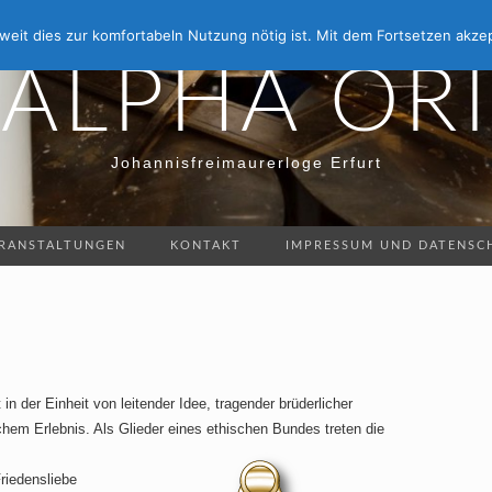
eit dies zur komfortabeln Nutzung nötig ist. Mit dem Fortsetzen akzep
ALPHA ORI
Johannisfreimaurerloge Erfurt
RANSTALTUNGEN
KONTAKT
IMPRESSUM UND DATENSC
 der Einheit von leitender Idee, tragender brüderlicher
em Erlebnis. Als Glieder eines ethischen Bundes treten die
Friedensliebe