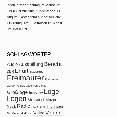
jeden letzten Sonntag im Monat um
11:00 Uhr zur Arbeit Logenferien Juli -
August Gästeabend auf persönliche
Einladung: am 3. Mittwoch im Monat
um 19:00 Uhr
SCHLAGWÖRTER
Bericht
Ausstellung
Audio
Erfurt
DDR
Erzgebirge
Freimaurer
Freimaurer
werden
Glück
Glücklich
Gotha
Loge
Großloge
Interview
Logen
Molsdorf
Mozart
Radio
Thüringen
Musik
Ritual
Sinn
Vortrag
Video
Veranstaltung
Tot