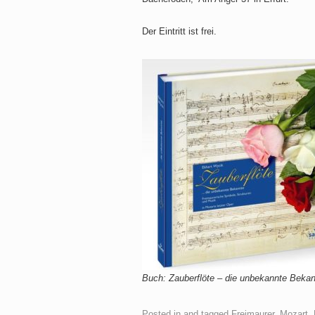
Der Eintritt ist frei.
Buch: Zauberflöte – die unbekannte Beka
Posted in and tagged
Freimaurer
,
Mozart
,