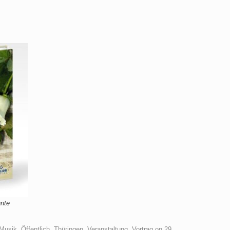
nnte
Musik
,
Öffentlich
,
Thüringen
,
Veranstaltung
,
Vortrag
on
29.