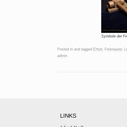
Symbole der Fr
Posted in and tagged
Erfurt
,
Freimaurer
,
L
admin
.
LINKS