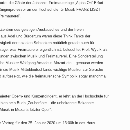
rtet die Gäste der Johannis-Freimaurerloge „Alpha Ori“ Erfurt
Dirigierprofessor an der Hochschule für Musik FRANZ LISZT
reimaurerei“.
 Zentren des geistigen Austausches und der freien
aus Adel und Bürgertum waren diese Think Tanks der
ssigkeit der sozialen Schranken natürlich gerade auch für
age, was Freimaurerei eigentlich ist, beleuchtet Prof. Wycik als
ungen zwischen Musik und Freimaurerei. Eine Sonderstellung
sche Musiker Wolfgang Amadeus Mozart ein – genauso werden
ür die Musik Mitteldeutschlands wichtige Musiker zur Sprache
 aufgezeigt, wie die freimaurerische Symbolik sogar manchmal
mierter Opern- und Konzertdirigent, er lehrt an der Hochschule für
ien sein Buch „Zauberflöte – die unbekannte Bekannte.
usik in Mozarts letzter Oper“.
n Vortrag für den 25. Januar 2020 um 13:00h in das Haus