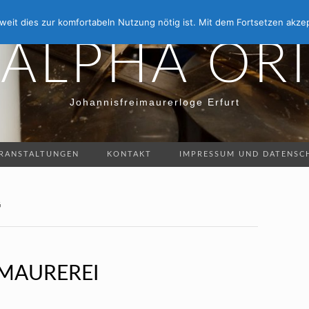
eit dies zur komfortabeln Nutzung nötig ist. Mit dem Fortsetzen akzep
ALPHA ORI
Johannisfreimaurerloge Erfurt
RANSTALTUNGEN
KONTAKT
IMPRESSUM UND DATENSC
G
IMAUREREI