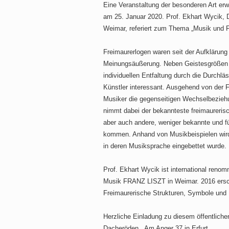
Eine Veranstaltung der besonderen Art erwa
am 25. Januar 2020. Prof. Ekhart Wycik, 
Weimar, referiert zum Thema „Musik und F
Freimaurerlogen waren seit der Aufklärung
Meinungsäußerung. Neben Geistesgrößen 
individuellen Entfaltung durch die Durchlä
Künstler interessant. Ausgehend von der Fr
Musiker die gegenseitigen Wechselbezieh
nimmt dabei der bekannteste freimaureri
aber auch andere, weniger bekannte und f
kommen. Anhand von Musikbeispielen wird
in deren Musiksprache eingebettet wurde.
Prof. Ekhart Wycik ist international renom
Musik FRANZ LISZT in Weimar. 2016 ersch
Freimaurerische Strukturen, Symbole und M
Herzliche Einladung zu diesem öffentliche
Dacheröden, Am Anger 37 in Erfurt.