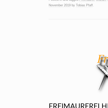
November 2019
by
Tobias Pfaff
.
FREIMAUREREI H