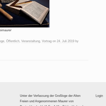
eimaurer
oge
,
Öffentlich
,
Veranstaltung
,
Vortrag
on
24. Juli 2019
by
Unter der Verfassung der Großloge der Alten
Login
Freien und Angenommenen Maurer von