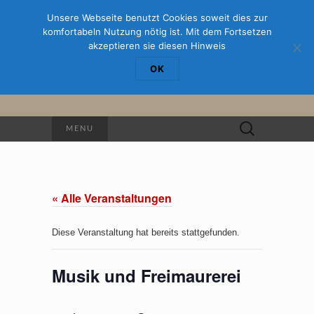
Unsere Webseite benutzt Cookies soweit dies zur
komfortabeln Nutzung nötig ist. Mit dem Fortsetzen
ALPHA ORI
akzeptieren sie diesen Hinweis
OK
Johannisfreimaurerloge Erfurt
Suche
MENU
nach:
« Alle Veranstaltungen
Diese Veranstaltung hat bereits stattgefunden.
Musik und Freimaurerei