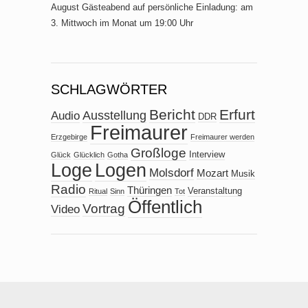
August Gästeabend auf persönliche Einladung: am
3. Mittwoch im Monat um 19:00 Uhr
SCHLAGWÖRTER
Bericht
Erfurt
Ausstellung
Audio
DDR
Freimaurer
Erzgebirge
Freimaurer werden
Großloge
Interview
Glück
Glücklich
Gotha
Loge
Logen
Molsdorf
Mozart
Musik
Radio
Thüringen
Veranstaltung
Ritual
Sinn
Tot
Öffentlich
Vortrag
Video