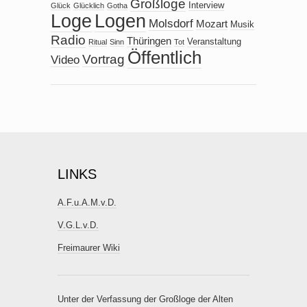
Großloge
Interview
Glück
Glücklich
Gotha
Loge
Logen
Molsdorf
Mozart
Musik
Radio
Thüringen
Veranstaltung
Ritual
Sinn
Tot
Öffentlich
Vortrag
Video
LINKS
A.F.u.A.M.v.D.
V.G.L.v.D.
Freimaurer Wiki
Unter der Verfassung der Großloge der Alten