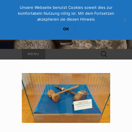
Unsere Webseite benutzt Cookies soweit dies zur
komfortabeln Nutzung nötig ist. Mit dem Fortsetzen
ALPHA ORI
akzeptieren sie diesen Hinweis
OK
Johannisfreimaurerloge Erfurt
Suche
MENU
nach: